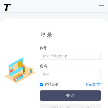
Tog
nav
登 录
账号
密码
保持会话
忘记密码?
登 录